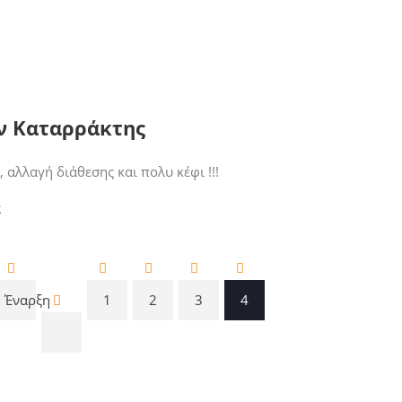
ν Καταρράκτης
αλλαγή διάθεσης και πολυ κέφι !!!
Σ
Έναρξη
1
2
3
4